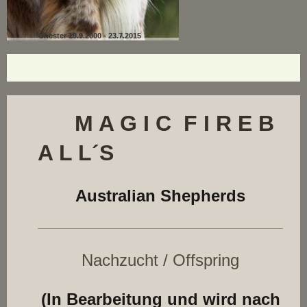
Chester 19.9.2000 - 23.7.2015
M A G I C F I R E B
A L L´S
Australian Shepherds
Nachzucht / Offspring
(In Bearbeitung und wird nach